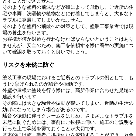
とすことができません。
そのような塗料の飛沫などが風によって飛散し、ご近所の住
宅や車両、洗濯物や植物などに付着してしまうと、大きなト
ラブルに発展してしまいかねません。
そのような塗料の飛散への対策として、塗装工事業者では現
場の養生を行います。
お客様が何か対策を行わなければならないということはあり
ませんが、安全のため、施工を依頼する際に養生の実施につ
いて確認を取っておくと良いでしょう。
リスクを未然に防ぐ
塗装工事の現場におけるご近所とのトラブルの例として、も
う1つ挙げられるのが騒音や振動です。
外壁や屋根の塗装を行う際には、高所作業に合わせた足場の
建設を行います。
その際には大きな騒音や振動が響いてしまい、近隣の生活の
妨げになってしまう場合があるのです。
騒音や振動に伴うクレームをはじめ、さまざまなトラブルを
未然に防ぐためには、事前にご挨拶に伺い、施工のご説明を
行った上で承諾を得ておくことが大切です。
基本的には施工業者に挨拶伺いを依頼することができ、万全