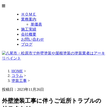
ＨＯＭＥ
業務案内
単価表
施工実績
会社概要
お問い合わせ
ブログ
HOME
>
コラム
>
塗装工事
>
投稿日：2023年11月26日
外壁塗装工事に伴うご近所トラブルの